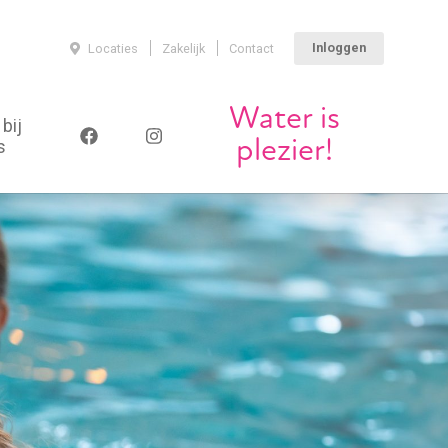
Inloggen
Locaties
Zakelijk
Contact
Water is
bij
s
plezier!