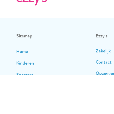
Sitemap
Ezzy's
Zakelijk
Home
Contact
Kinderen
Opzegge
Sporters
Huisrege
Alle activiteiten
Dit is Ezzy’s
Contact