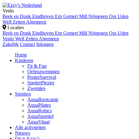
Venlo
Beek en Donk
Eindhoven
Erp
Gemert
Mill
Nijmegen
Oss
Uden
Well
Zetten
Algemeen
Locaties
Beek en Donk
Eindhoven
Erp
Gemert
Mill
Nijmegen
Oss
Uden
Venlo
Well
Zetten
Algemeen
Zakelijk
Contact
Inloggen
Home
Kinderen
Fit & Fun
Oefenzwemmen
PeuterSurvival
SpetterPlezier
Zwemles
Sporters
AquaBootcamp
AquaPilates
AquaRobics
AquaSportief
AquaVitaal
Alle activiteiten
Nieuws
Dit is Ezzy’s