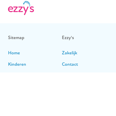
Sitemap
Ezzy's
Home
Zakelijk
Kinderen
Contact
Sporters
Opzeggen
Recreatief zwemmen
Huisregels
Werken bij Ezzy’s
Over Ezzy’s