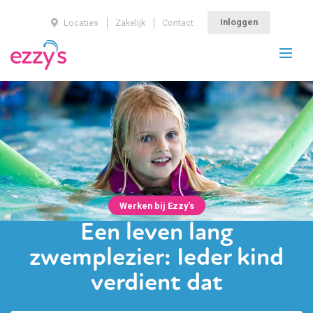
Inloggen
Locaties
Zakelijk
Contact
Werken bij Ezzy's
Een leven lang
zwemplezier:
Ieder kind
verdient dat