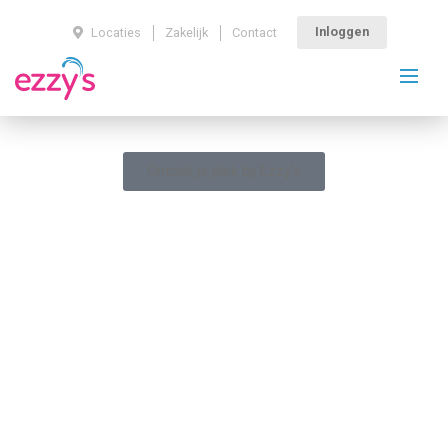
Inloggen
Locaties
Zakelijk
Contact
Ontdek je plek bij Ezzy's
Een baan als
lesgever, iets voor
jou?